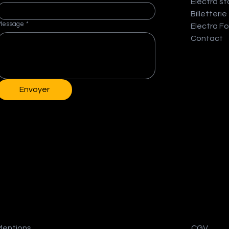
Electra st
Billetterie
Message
*
Electra Fo
Contact
Envoyer
Mentions
CGV