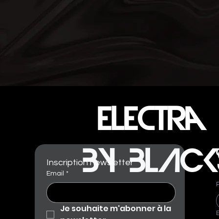
electra f
BY BLACK
Inscription newsletter
Email
*
Je souhaite m'abonner à la 