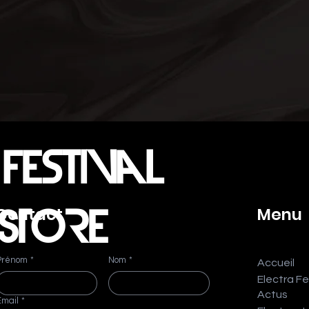
estival
Menu
Contact
STORE
Prénom
*
Nom
*
Accueil
Electra Fe
Actus
Email
*