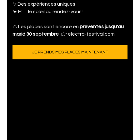
✨ Des expériences uniques
☀️ Et… le soleil au rendez-vous !
⚠️ Les places sont encore en 
préventes jusqu'au 
marid 30 septembre 
.👉 
electra-festival.com
JE PRENDS MES PLACES MAINTENANT