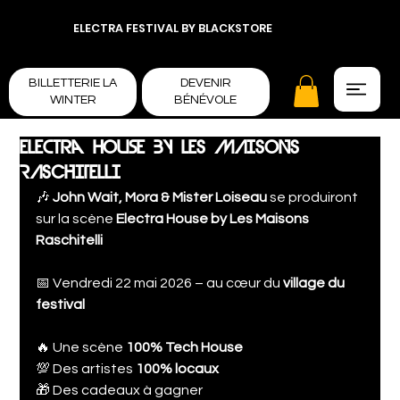
ELECTRA FESTIVAL BY BLACKSTORE
BILLETTERIE LA
DEVENIR
WINTER
BÉNÉVOLE
Electra house BY LES MAISONS
RASCHITELLI
🎶 
John Wait, Mora & Mister Loiseau
 se produiront 
sur la scène 
Electra House by Les Maisons 
Raschitelli
📅 Vendredi 22 mai 2026 – au cœur du 
village du 
festival
🔥 Une scène 
100% Tech House
💯 Des artistes 
100% locaux
🎁 Des cadeaux à gagner