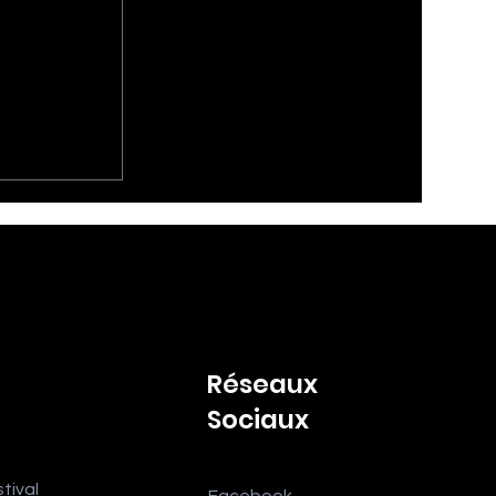
Réseaux
e Part en
Sociaux
 sont
OLD OUT
tival
Facebook