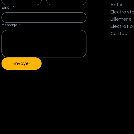
Actus
Email
*
Electra st
Billetterie
Message
*
Electra Fo
Contact
Envoyer