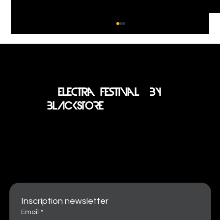
electra festival BY
BLACKSTORE
LES MAISONS RASCHITELLI DEVIENNENT
PARTENAIRE OFFICIEL DU VIP DE
L'ELECTRA FESTIVAL BY BLACKSTORE
Inscription newsletter
Email
*