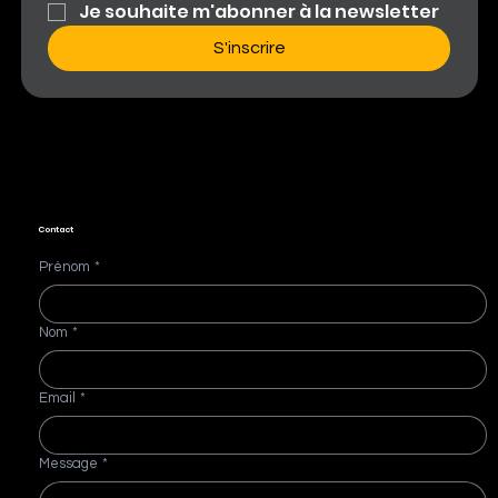
Je souhaite m'abonner à la newsletter
S'inscrire
Contact
Prénom
*
Nom
*
Email
*
Message
*