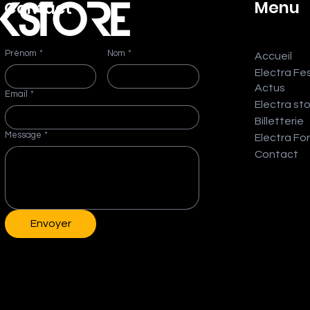
Menu
Contact
KSTORE
Prénom
*
Nom
*
Accueil
Electra Fes
Actus
Email
*
Electra st
Billetterie
Message
*
Electra Fo
Contact
Envoyer