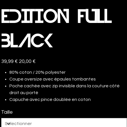
EDITION FULL
BLACK
Prix
Prix
39,99 €
20,00 €
d’origine
promotionnel
80% coton / 20% polyester
Coupe oversize avec épaules tombantes
Poche cachée avec zip invisible dans la couture côté
droit au porté
Capuche avec pince doublée en coton
Taille