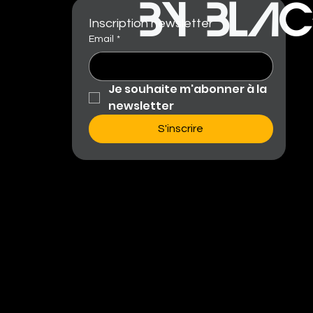
BY BLAC
Inscription newsletter
Email
*
Je souhaite m'abonner à la 
newsletter
S'inscrire