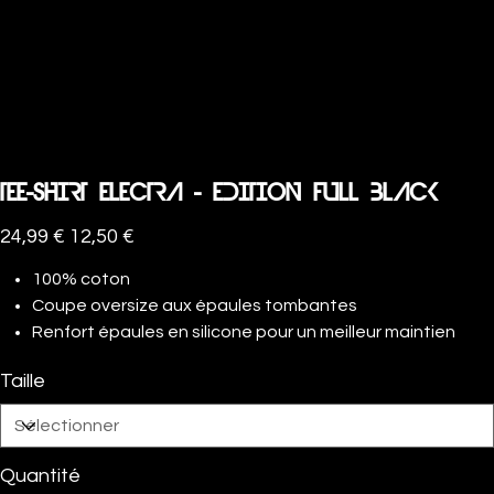
TEE-SHIRT ELECTRA - EDITION FULL BLACK
Prix
Prix
24,99 €
12,50 €
d’origine
promotionnel
100% coton
Coupe oversize aux épaules tombantes
Renfort épaules en silicone pour un meilleur maintien
Taille
Quantité