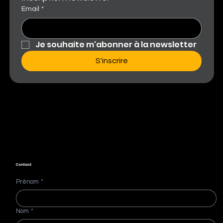
Email
*
Je souhaite m'abonner à la newsletter
S'inscrire
Contact
Prénom
*
Nom
*